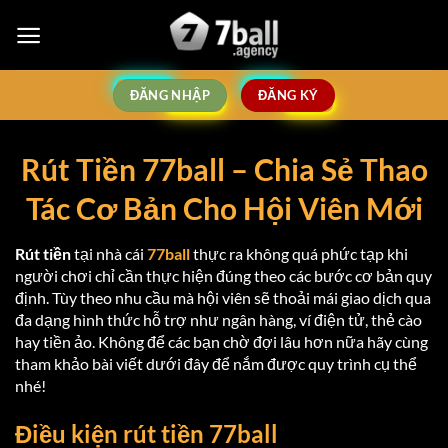
Bỏ
qua
nội
dung
ĐĂNG NHẬP
ĐĂNG KÝ
Rút Tiền 77ball – Chia Sẻ Thao
Tác Cơ Bản Cho Hội Viên Mới
Rút tiền
tại nhà cái
77ball
thực ra không quá phức tạp khi
người chơi chỉ cần thực hiện đúng theo các bước cơ bản quy
định. Tùy theo nhu cầu mà hội viên sẽ thoải mái giao dịch qua
đa dạng hình thức hỗ trợ như ngân hàng, ví điện tử, thẻ cào
hay tiền ảo. Không để các bạn chờ đợi lâu hơn nữa hãy cùng
tham khảo bài viết dưới đây để nắm được quy trình cụ thể
nhé!
Điều kiện rút tiền 77ball