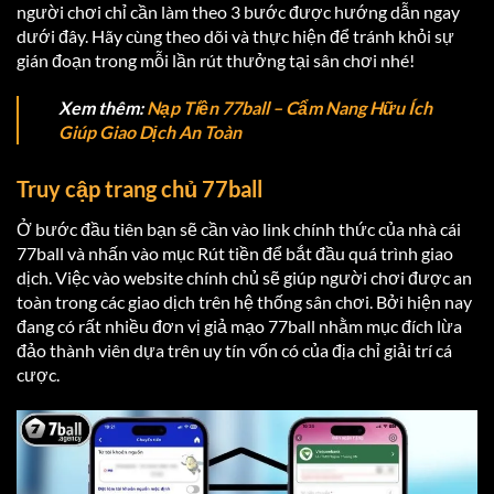
người chơi chỉ cần làm theo 3 bước được hướng dẫn ngay
dưới đây. Hãy cùng theo dõi và thực hiện để tránh khỏi sự
gián đoạn trong mỗi lần rút thưởng tại sân chơi nhé!
Xem thêm:
Nạp Tiền 77ball – Cẩm Nang Hữu Ích
Giúp Giao Dịch An Toàn
Truy cập trang chủ 77ball
Ở bước đầu tiên bạn sẽ cần vào link chính thức của nhà cái
77ball và nhấn vào mục Rút tiền để bắt đầu quá trình giao
dịch. Việc vào website chính chủ sẽ giúp người chơi được an
toàn trong các giao dịch trên hệ thống sân chơi. Bởi hiện nay
đang có rất nhiều đơn vị giả mạo 77ball nhằm mục đích lừa
đảo thành viên dựa trên uy tín vốn có của địa chỉ giải trí cá
cược.