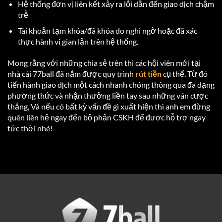
Hệ thống đơn vị liên kết xảy ra lỗi dẫn đến giao dịch chậm
trễ
Tài khoản tạm khóa/đã khóa do nghi ngờ hoặc đã xác
thực hành vi gian lận trên hệ thống.
Mong rằng với những chia sẻ trên thì các hội viên mới tại
nhà cái 77ball đã nắm được quy trình
rút tiền
cụ thể. Từ đó
tiến hành giao dịch một cách nhanh chóng thông qua đa dạng
phương thức và nhận thưởng liền tay sau những ván cược
thắng, Và nếu có bất kỳ vấn đề gì xuất hiện thì anh em đừng
quên liên hệ ngay đến bộ phận CSKH để được hỗ trợ ngay
tức thời nhé!