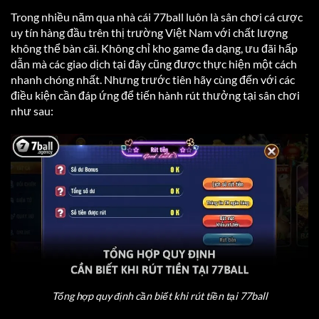
Trong nhiều năm qua nhà cái 77ball luôn là sân chơi cá cược
uy tín hàng đầu trên thị trường Việt Nam với chất lượng
không thể bàn cãi. Không chỉ kho game đa dạng, ưu đãi hấp
dẫn mà các giao dịch tại đây cũng được thực hiện một cách
nhanh chóng nhất. Nhưng trước tiên hãy cùng đến với các
điều kiện cần đáp ứng để tiến hành rút thưởng tại sân chơi
như sau:
Tổng hợp quy định cần biết khi rút tiền tại 77ball