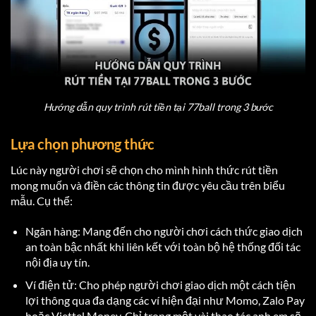
Hướng dẫn quy trình rút tiền tại 77ball trong 3 bước
Lựa chọn phương thức
Lúc này người chơi sẽ chọn cho mình hình thức rút tiền
mong muốn và điền các thông tin được yêu cầu trên biểu
mẫu. Cụ thể:
Ngân hàng: Mang đến cho người chơi cách thức giao dịch
an toàn bậc nhất khi liên kết với toàn bộ hệ thống đối tác
nội địa uy tín.
Ví điện tử: Cho phép người chơi giao dịch một cách tiện
lợi thông qua đa dạng các ví hiện đại như Momo, Zalo Pay
hoặc Viettel Money. Chỉ trong một vài thao tác anh em sẽ