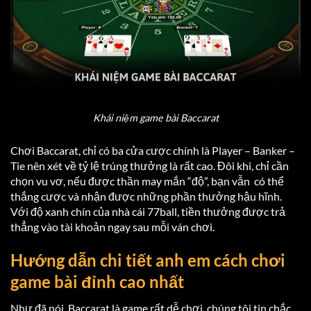
Khái niệm game bài Baccarat
Chơi Baccarat, chỉ có ba cửa cược chính là Player – Banker –
Tie nên xét về tỷ lệ trúng thưởng là rất cao. Đôi khi, chỉ cần
chọn vu vơ, nếu được thần may mắn “độ”, bạn vẫn có thể
thắng cược và nhận được những phần thưởng hậu hĩnh.
Với độ xanh chín của nhà cái 77ball, tiền thưởng được trả
thẳng vào tài khoản ngay sau mỗi ván chơi.
Hướng dẫn chi tiết anh em cách chơi
game bài đỉnh cao nhất
Như đã nói, Baccarat là game rất dễ chơi, chúng tôi tin chắc