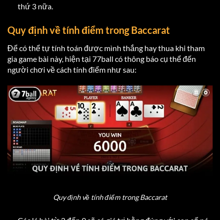
thứ 3 nữa.
Quy định về tính điểm trong Baccarat
Để có thể tự tính toán được mình thắng hay thua khi tham
gia game bài này, hiện tại 77ball có thông báo cụ thể đến
người chơi về cách tính điểm như sau:
Quy định về tính điểm trong Baccarat