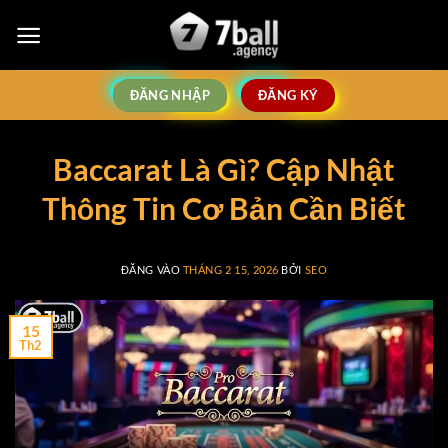
Bỏ
qua
nội
dung
ĐĂNG NHẬP
ĐĂNG KÝ
Baccarat Là Gì? Cập Nhật
Thông Tin Cơ Bản Cần Biết
ĐĂNG VÀO
THÁNG 2 15, 2026
BỞI
SEO
15
Th2