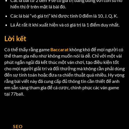
Các lá bài từ 2 đến 9 sẽ có giá trị bằng đúng với con số nó
hiển thị ở trên mặt lá bài đó.
Các lá bài “vô giá trị” khi được tính 0 điểm là 10, J, Q, K.
Lá Át rất ít khi xuất hiện và có giá trị là 1 điểm duy nhất.
Lời kết
Có thể thấy rằng game
Baccarat
không khó để mọi người có
thể tham gia nếu như không muốn nói là dễ. Chỉ với một vài
phút ngắn ngủi đã kết thúc một ván chơi, tạo điều kiện tốt
cho mọi người giải trí và đổi thưởng mà không cần phải dùng
đến sự tính toán hoặc đưa ra chiến thuật quá nhiều. Hy vọng
rằng bài viết này đã cung cấp đủ thông tin cần thiết để anh
em sẵn sàng tham gia để cá cược, chinh phục các ván game
tại 77ball.
SEO