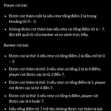
Player rút bài:
Được rút thêm một lá nếu như tổng điểm 2 lá trong
khoảng từ 0 – 5.
Không được rút thêm bài nếu như có tổng điểm từ 6 – 7,
đợi kết quả từ cửa banker và so sánh trực tiếp.
Banker rút bài:
Được rút lá thứ 3 nếu như có tổng điểm 2 lá đầu chỉ từ 0
– 3.
Được rút thêm lá thứ 3 nếu như có tổng 2 lá là 4 điểm,
player rút được các lá từ 2 đến 7.
Được rút thêm lá thứ 3 nếu như có tổng điểm là 5, player
rút được các lá từ 4 đến 7.
Được rút lá thứ 3 nếu như có tổng 6 điểm, player rút
được các lá 6 hoặc 7.
Nếu tổng điểm từ 7 trở lên, không được rút thêm lá bài