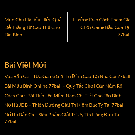
Mẹo Chơi Tài Xỉu Hiệu Quả
Hướng Dẫn Cách Tham Gia
Dễ Thắng Từ Cao Thủ Cho
Chơi Game Bầu Cua Tại
Tân Binh
77ball
Bài Viết Mới
Vua Bắn Cá – Tựa Game Giải Trí Đỉnh Cao Tại Nhà Cái 77ball
Bài Mậu Binh Online 77ball – Quy Tắc Chơi Cần Nắm Rõ
Cách Chơi Bài Tiến Lên Miền Nam Chi Tiết Cho Tân Binh
Nổ Hũ JDB – Thiên Đường Giải Trí Kiếm Bạc Tỷ Tại 77ball
Nổ Hũ Bắn Cá – Siêu Phẩm Giải Trí Uy Tín Hàng Đầu Tại
77ball