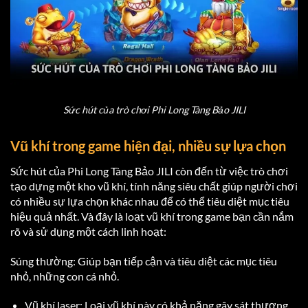
Sức hút của trò chơi Phi Long Tàng Bảo JILI
Vũ khí trong game hiện đại, nhiều sự lựa chọn
Sức hút của Phi Long Tàng Bảo JILI còn đến từ việc trò chơi
tạo dựng một kho vũ khí, tính năng siêu chất giúp người chơi
có nhiều sự lựa chọn khác nhau để có thể tiêu diệt mục tiêu
hiệu quả nhất. Và đây là loạt vũ khí trong game bạn cần nắm
rõ và sử dụng một cách linh hoạt:
Súng thường: Giúp bạn tiếp cận và tiêu diệt các mục tiêu
nhỏ, những con cá nhỏ.
Vũ khí laser: Loại vũ khí này có khả năng gây sát thương