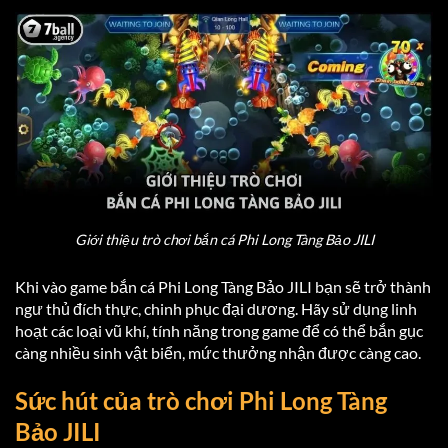
Giới thiệu trò chơi bắn cá Phi Long Tàng Bảo JILI
Khi vào game bắn cá Phi Long Tàng Bảo JILI bạn sẽ trở thành
ngư thủ đích thực, chinh phục đại dương. Hãy sử dụng linh
hoạt các loại vũ khí, tính năng trong game để có thể bắn gục
càng nhiều sinh vật biển, mức thưởng nhận được càng cao.
Sức hút của trò chơi Phi Long Tàng
Bảo JILI