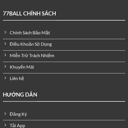
77BALL CHÍNH SÁCH
Chính Sách Bảo Mật
Điều Khoản Sử Dụng
Miễn Trừ Trách Nhiệm
Khuyến Mãi
Liên hệ
HƯỚNG DẪN
Đăng Ký
Tải App