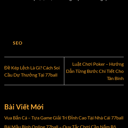
SEO
Luật Chơi Poker – Hướng
Đề Kép Lệch Là Gì? Cách Soi
Dẫn Từng Bước Chi Tiết Cho
Cầu Dự Thưởng Tại 77ball
Tân Binh
Bài Viết Mới
Vua Bắn Cá – Tựa Game Giải Trí Đỉnh Cao Tại Nhà Cái 77ball
Bài Mậu Binh Online 77ball – Quy Tắc Chơi Cần Nắm Rõ